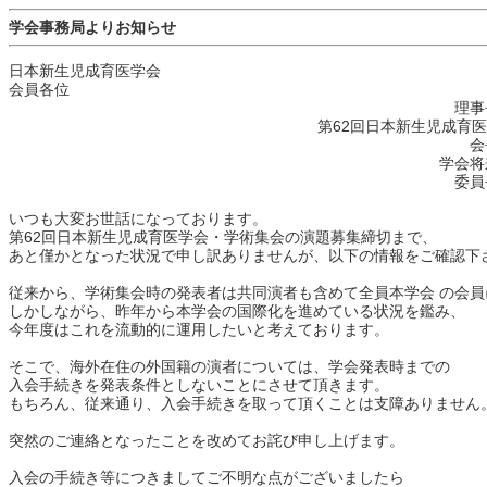
学会事務局よりお知らせ
日本新生児成育医学会
会員各位
理事長 楠田
第62回日本新生児成育医学会学
会長 側島
学会将来構想委
委員長 高橋
いつも大変お世話になっております。
第62回日本新生児成育医学会・学術集会の演題募集締切まで、
あと僅かとなった状況で申し訳ありませんが、以下の情報をご確認下
従来から、学術集会時の発表者は共同演者も含めて全員本学会 の会
しかしながら、昨年から本学会の国際化を進めている状況を鑑み、
今年度はこれを流動的に運用したいと考えております。
そこで、海外在住の外国籍の演者については、学会発表時までの
入会手続きを発表条件としないことにさせて頂きます。
もちろん、従来通り、入会手続きを取って頂くことは支障ありません
突然のご連絡となったことを改めてお詫び申し上げます。
入会の手続き等につきましてご不明な点がございましたら